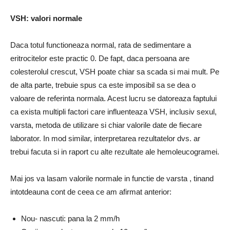
VSH: valori normale
Daca totul functioneaza normal, rata de sedimentare a
eritrocitelor este practic 0. De fapt, daca persoana are
colesterolul crescut, VSH poate chiar sa scada si mai mult.
Pe
de alta parte, trebuie spus ca este imposibil sa se dea o
valoare de referinta normala.
Acest lucru se datoreaza faptului
ca exista multipli factori care influenteaza VSH, inclusiv sexul,
varsta, metoda de utilizare si chiar valorile date de fiecare
laborator.
In mod similar, interpretarea rezultatelor dvs. ar
trebui facuta si in raport cu alte rezultate ale hemoleucogramei.
Mai jos va lasam
valorile normale in functie de varsta
, tinand
intotdeauna cont de ceea ce am afirmat anterior:
Nou- nascuti:
pana la 2 mm/h