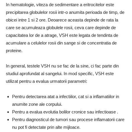
In hematologie, viteza de sedimentare a eritrocitelor este
precipitarea globulelor rosii intr-o anumita perioada de timp, de
obicei intre 1 si 2 ore.
Deoarece aceasta depinde de rata la
care se acumuleaza globulele rosii, ceva care depinde de
capacitatea lor de a atrage, VSH este legata de tendinta de
acumulare a celulelor rosii din sange si de concentratia de
proteine.
In general, testele VSH nu se fac de la sine, ci fac parte din
studiul aprofundat al sangelui.
In mod specific,
VSH este
utilizat pentru a evalua
urmatorii parametri:
Pentru detectarea atat a
infectiilor, cat si a inflamatiilor
in
anumite zone ale corpului.
Pentru a evalua evolutia
bolilor cronice sau infectioase
.
Pentru diagnosticul de
tumori sau procese inflamatorii
care
nu pot fi detectate prin alte mijloace.