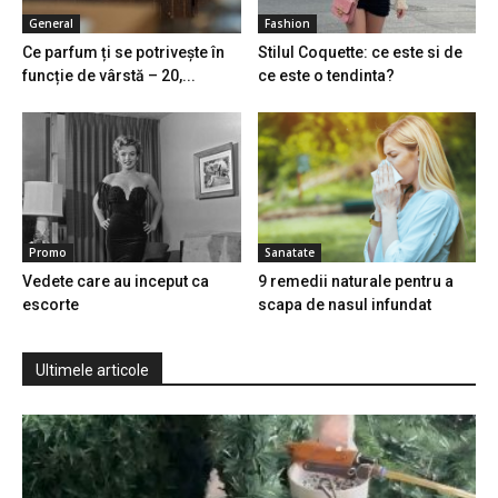
General
Fashion
Ce parfum ți se potrivește în
Stilul Coquette: ce este si de
funcție de vârstă – 20,...
ce este o tendinta?
Promo
Sanatate
Vedete care au inceput ca
9 remedii naturale pentru a
escorte
scapa de nasul infundat
Ultimele articole