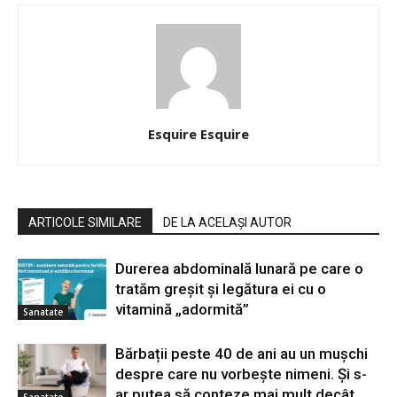
Esquire Esquire
ARTICOLE SIMILARE
DE LA ACELAȘI AUTOR
Durerea abdominală lunară pe care o
tratăm greșit și legătura ei cu o
vitamină „adormită”
Sanatate
Bărbații peste 40 de ani au un mușchi
despre care nu vorbește nimeni. Și s-
ar putea să conteze mai mult decât
Sanatate