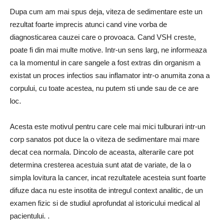
Dupa cum am mai spus deja, viteza de sedimentare este un
rezultat foarte imprecis atunci cand vine vorba de
diagnosticarea cauzei care o provoaca.
Cand VSH creste,
poate fi din mai multe motive.
Intr-un sens larg, ne informeaza
ca la momentul in care sangele a fost extras din organism a
existat un proces infectios sau inflamator intr-o anumita zona a
corpului, cu toate acestea, nu putem sti unde sau de ce are
loc.
Acesta este motivul pentru care cele mai mici tulburari intr-un
corp sanatos pot duce la o viteza de sedimentare mai mare
decat cea normala.
Dincolo de aceasta, alterarile care pot
determina cresterea acestuia sunt atat de variate, de la o
simpla lovitura la cancer, incat rezultatele acesteia sunt foarte
difuze daca nu este insotita de intregul context analitic, de un
examen fizic si de studiul aprofundat al istoricului medical al
pacientului. .