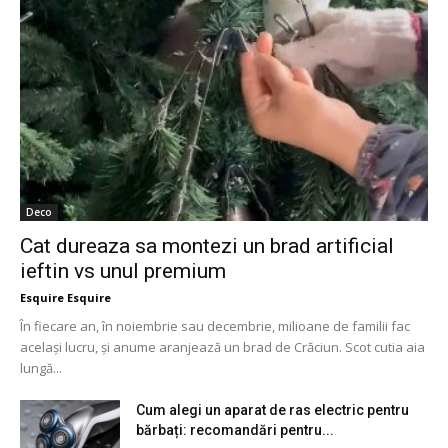
Deco
Cat dureaza sa montezi un brad artificial
ieftin vs unul premium
Esquire Esquire
În fiecare an, în noiembrie sau decembrie, milioane de familii fac
același lucru, și anume aranjează un brad de Crăciun. Scot cutia aia
lungă...
Cum alegi un aparat de ras electric pentru
bărbați: recomandări pentru...