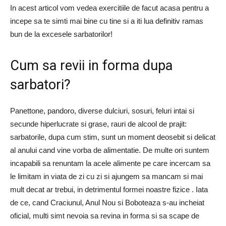
In acest articol vom vedea exercitiile de facut acasa pentru a
incepe sa te simti mai bine cu tine si a iti lua definitiv ramas
bun de la excesele sarbatorilor!
Cum sa revii in forma dupa
sarbatori?
Panettone, pandoro, diverse dulciuri, sosuri, feluri intai si
secunde hiperlucrate si grase, rauri de alcool de prajit:
sarbatorile, dupa cum stim, sunt un moment deosebit si delicat
al anului cand vine vorba de alimentatie. De multe ori suntem
incapabili sa renuntam la acele alimente pe care incercam sa
le limitam in viata de zi cu zi si ajungem sa mancam si mai
mult decat ar trebui, in detrimentul formei noastre fizice . Iata
de ce, cand Craciunul, Anul Nou si Boboteaza s-au incheiat
oficial, multi simt nevoia sa revina in forma si sa scape de