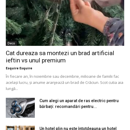
Deco
Cat dureaza sa montezi un brad artificial
ieftin vs unul premium
Esquire Esquire
În fiecare an, în noiembrie sau decembrie, milioane de familii fac
același lucru, și anume aranjează un brad de Crăciun. Scot cutia aia
lungă...
Cum alegi un aparat de ras electric pentru
bărbați: recomandări pentru...
Un hotel plin nu este întotdeauna un hotel