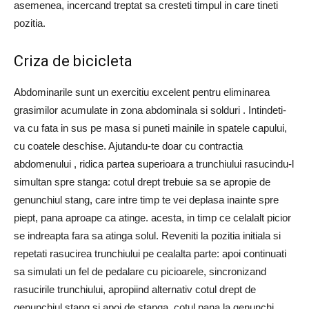
asemenea, incercand treptat sa cresteti timpul in care tineti
pozitia.
Criza de bicicleta
Abdominarile sunt un exercitiu excelent pentru eliminarea
grasimilor acumulate in zona abdominala si solduri . Intindeti-
va cu fata in sus pe masa si puneti mainile in spatele capului,
cu coatele deschise. Ajutandu-te doar cu contractia
abdomenului , ridica partea superioara a trunchiului rasucindu-l
simultan spre stanga: cotul drept trebuie sa se apropie de
genunchiul stang, care intre timp te vei deplasa inainte spre
piept, pana aproape ca atinge. acesta, in timp ce celalalt picior
se indreapta fara sa atinga solul. Reveniti la pozitia initiala si
repetati rasucirea trunchiului pe cealalta parte: apoi continuati
sa simulati un fel de pedalare cu picioarele, sincronizand
rasucirile trunchiului, apropiind alternativ cotul drept de
genunchiul stang si apoi de stanga. cotul pana la genunchi