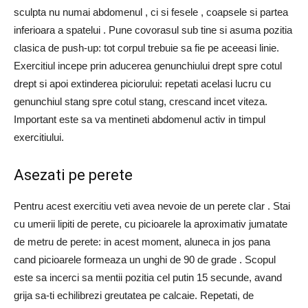
sculpta nu numai abdomenul , ci si fesele , coapsele si partea
inferioara a spatelui . Pune covorasul sub tine si asuma pozitia
clasica de push-up: tot corpul trebuie sa fie pe aceeasi linie.
Exercitiul incepe prin aducerea genunchiului drept spre cotul
drept si apoi extinderea piciorului: repetati acelasi lucru cu
genunchiul stang spre cotul stang, crescand incet viteza.
Important este sa va mentineti abdomenul activ in timpul
exercitiului.
Asezati pe perete
Pentru acest exercitiu veti avea nevoie de un perete clar . Stai
cu umerii lipiti de perete, cu picioarele la aproximativ jumatate
de metru de perete: in acest moment, aluneca in jos pana
cand picioarele formeaza un unghi de 90 de grade . Scopul
este sa incerci sa mentii pozitia cel putin 15 secunde, avand
grija sa-ti echilibrezi greutatea pe calcaie. Repetati, de