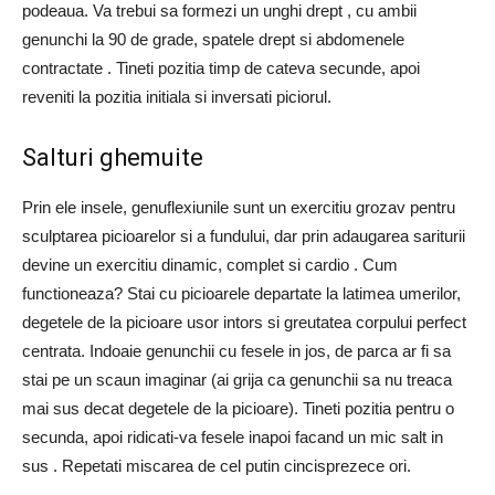
podeaua. Va trebui sa formezi un unghi drept , cu ambii
genunchi la 90 de grade, spatele drept si abdomenele
contractate . Tineti pozitia timp de cateva secunde, apoi
reveniti la pozitia initiala si inversati piciorul.
Salturi ghemuite
Prin ele insele, genuflexiunile sunt un exercitiu grozav pentru
sculptarea picioarelor si a fundului, dar prin adaugarea sariturii
devine un exercitiu dinamic, complet si cardio . Cum
functioneaza? Stai cu picioarele departate la latimea umerilor,
degetele de la picioare usor intors si greutatea corpului perfect
centrata. Indoaie genunchii cu fesele in jos, de parca ar fi sa
stai pe un scaun imaginar (ai grija ca genunchii sa nu treaca
mai sus decat degetele de la picioare). Tineti pozitia pentru o
secunda, apoi ridicati-va fesele inapoi facand un mic salt in
sus . Repetati miscarea de cel putin cincisprezece ori.