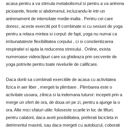
acasa pentru a va stimula metabolismul si pentru a va antrena
picioarele, fesele si abdomenul, incluzandu-le intr-un
antrenament de intensitate medie-inalta . Pentru cei care
doresc, aceste exercitii pot fi combinate si cu sesiuni de yoga
pentru a relaxa mintea si corpul: de fapt, yoga nu numai ca
imbunatateste flexibilitatea corpului , ci si constientizarea
respiratiei si ajuta la reducerea stresului . Online, exista
numeroase videoclipuri care va ghideaza prin secvente de
yoga potrivite pentru toate nivelurile de calificare.
Daca doriti sa combinati exercitiile de acasa cu activitatea
fizica in aer liber , mergeti la plimbare . Plimbarea este o
activitate usoara, zilnica si la indemana tuturor: incepeti prin a
merge un sfert de ora, de doua ori pe zi, pentru a ajunge la o
ora. Alte mici sfaturi utile: foloseste scarile in loc de lifturi;
pentru calatorii, daca aveti posibilitatea, preferati bicicleta in
detrimentul masinii, sau daca mergeti cu autobuzul, coborati