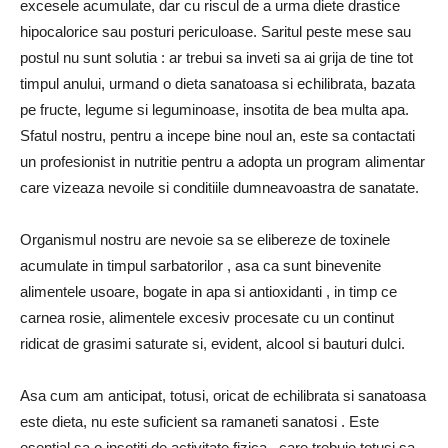
excesele acumulate, dar cu riscul de a urma diete drastice
hipocalorice sau posturi periculoase. Saritul peste mese sau
postul nu sunt solutia : ar trebui sa inveti sa ai grija de tine tot
timpul anului, urmand o dieta sanatoasa si echilibrata, bazata
pe fructe, legume si leguminoase, insotita de bea multa apa.
Sfatul nostru, pentru a incepe bine noul an, este sa contactati
un profesionist in nutritie pentru a adopta un program alimentar
care vizeaza nevoile si conditiile dumneavoastra de sanatate.
Organismul nostru are nevoie sa se elibereze de toxinele
acumulate in timpul sarbatorilor , asa ca sunt binevenite
alimentele usoare, bogate in apa si antioxidanti , in timp ce
carnea rosie, alimentele excesiv procesate cu un continut
ridicat de grasimi saturate si, evident, alcool si bauturi dulci.
Asa cum am anticipat, totusi, oricat de echilibrata si sanatoasa
este dieta, nu este suficient sa ramaneti sanatosi . Este
esential sa o insotiti de activitate fizica , care trebuie totusi sa