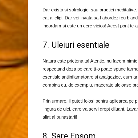
Dar exista si sofrologie, sau practici meditativ
cat ai clipi. Dar vei invata sa-l abordezi cu blan
incordam si este un cerc vicios! Acest pont te-a
7. Uleiuri esentiale
Natura este prietena ta! Atentie, nu facem nimic 
respectand doza pe care ti-o poate spune farmacis
esentiale antiinflamatoare si analgezice, cum ar
combina cu, de exemplu, macerate uleioase pr
Prin urmare, il puteti folosi pentru aplicarea pe 
lingura de ulei, care va servi drept diluant. L
aliat al bunastarii!
8. Sare Epsom