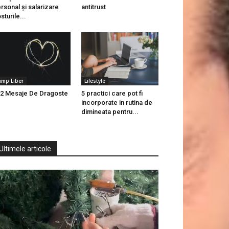
rsonal și salarizare
antitrust
sturile...
imp Liber
Lifestyle
2 Mesaje De Dragoste
5 practici care pot fi
incorporate in rutina de
dimineata pentru...
Ultimele articole