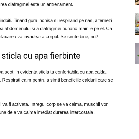
irea diafragmei este un antrenament.
 indoiti. Tinand gura inchisa si respirand pe nas, alternezi
carea abdomenului si a diafragmei punand mainile pe el. Ca
 relaxarea va invadeaza corpul. Se simte bine, nu?
sticla cu apa fierbinte
 scoti in evidenta sticla ta confortabila cu apa calda.
 Respirati calm pentru a simti beneficiile caldurii care se
ui va fi activata. Intregul corp se va calma, muschii vor
buna de a va calma imediat durerea intercostala .