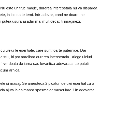
e. Nu este un truc magic, durerea intercostala nu va disparea
dete, in loc sa te temi. Intr-adevar, cand ne doare, ne
r putea usura asadar mai mult decat iti imaginezi.
cu uleiurile esentiale, care sunt foarte puternice. Dar
tul, iti pot ameliora durerea intercostala . Alege uleiuri
 fi verdeata de iarna sau levantica adevarata. Le puteti
ecum arnica.
piele si masaj. Se amesteca 2 picaturi de ulei esential cu o
avanda ajuta la calmarea spasmelor musculare. Un adevarat