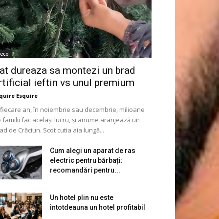
eco
at dureaza sa montezi un brad
rtificial ieftin vs unul premium
quire Esquire
 fiecare an, în noiembrie sau decembrie, milioane
 familii fac același lucru, și anume aranjează un
ad de Crăciun. Scot cutia aia lungă...
Cum alegi un aparat de ras
electric pentru bărbați:
recomandări pentru...
Un hotel plin nu este
întotdeauna un hotel profitabil