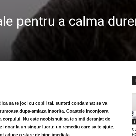
ale pentru a calma dure
ica sa te joci cu copiii tai, sunteti condamnat sa va
o frumoasa dupa-amiaza insorita. Coastele inconjoara
 a corpului. Nu este neobisnuit sa te simti deranjat de
T
i doar la un singur lucru: un remediu care sa te ajute.
Cu
 pot aduce o stare de bine imediata.
HC