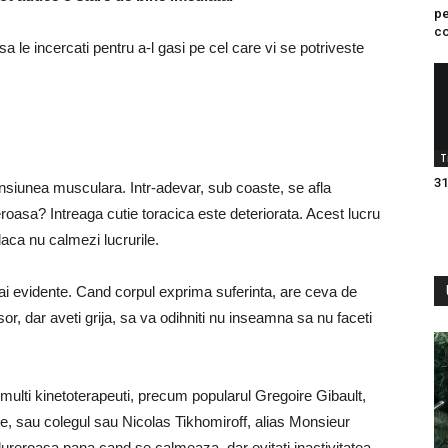
pe
co
sa le incercati pentru a-l gasi pe cel care vi se potriveste
T
31
nsiunea musculara. Intr-adevar, sub coaste, se afla
eroasa? Intreaga cutie toracica este deteriorata. Acest lucru
daca nu calmezi lucrurile.
mai evidente. Cand corpul exprima suferinta, are ceva de
or, dar aveti grija, sa va odihniti nu inseamna sa nu faceti
multi kinetoterapeuti, precum popularul Gregoire Gibault,
e, sau colegul sau Nicolas Tikhomiroff, alias Monsieur
 dureroasa pana cand se calmeaza, dar evitati inactivitatea