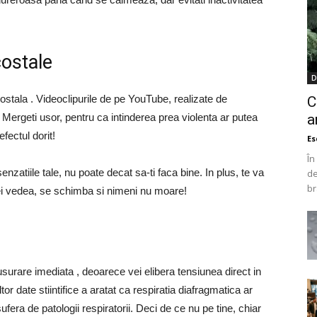
costale
D
ostala . Videoclipurile de pe YouTube, realizate de
C
. Mergeti usor, pentru ca intinderea prea violenta ar putea
a
fectul dorit!
Es
În
enzatiile tale, nu poate decat sa-ti faca bine. In plus, te va
de
br
 Vei vedea, se schimba si nimeni nu moare!
 usurare imediata , deoarece vei elibera tensiunea direct in
r date stiintifice a aratat ca respiratia diafragmatica ar
ufera de patologii respiratorii. Deci de ce nu pe tine, chiar