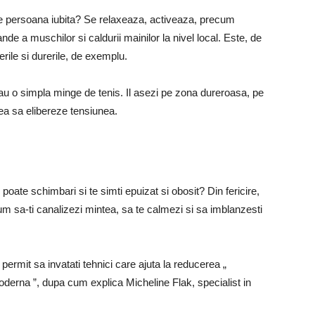
re persoana iubita? Se relaxeaza, activeaza, precum
lande a muschilor si caldurii mainilor la nivel local. Este, de
ile si durerile, de exemplu.
sau o simpla minge de tenis. Il asezi pe zona dureroasa, pe
ea sa elibereze tensiunea.
 poate schimbari si te simti epuizat si obosit? Din fericire,
m sa-ti canalizezi mintea, sa te calmezi si sa imblanzesti
ermit sa invatati tehnici care ajuta la reducerea „
moderna ”, dupa cum explica Micheline Flak, specialist in