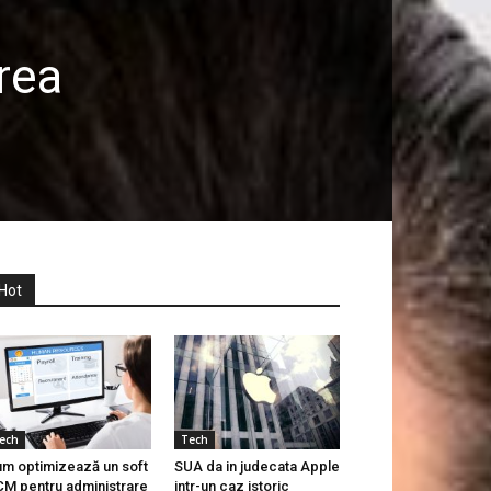
rea
Hot
ech
Tech
m optimizează un soft
SUA da in judecata Apple
M pentru administrare
intr-un caz istoric