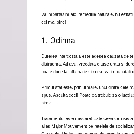
Va impartasim aici remediile naturale, nu ezitati 
cel mai bine!
1. Odihna
Durerea intercostala este adesea cauzata de te
diafragma. Ati avut vreodata o tuse urata si dur
poate duce la inflamatie si nu se va imbunatati 
Primul sfat este, prin urmare, unul dintre cele 
spus. Asculta deci! Poate ca trebuie sa o luati us
nimic.
Tratamentul este miscare! Este ceea ce insista 
alias Major Mouvement pe retelele de socializar
Clavicule. Limitati incarcatura de stres in zona