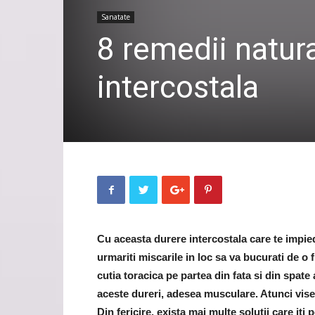
Sanatate
8 remedii natur
intercostala
Cu aceasta durere intercostala care te impied
urmariti miscarile in loc sa va bucurati de 
cutia toracica pe partea din fata si din spate
aceste dureri, adesea musculare. Atunci visez
Din fericire, exista mai multe solutii care iti