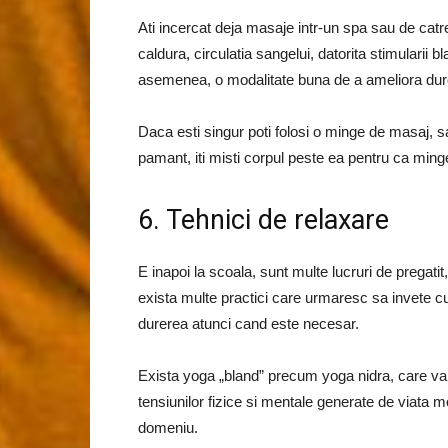
Ati incercat deja masaje intr-un spa sau de cat
caldura, circulatia sangelui, datorita stimularii b
asemenea, o modalitate buna de a ameliora durer
Daca esti singur poti folosi o minge de masaj, 
pamant, iti misti corpul peste ea pentru ca ming
6. Tehnici de relaxare
E inapoi la scoala, sunt multe lucruri de pregatit,
exista multe practici care urmaresc sa invete cu
durerea atunci cand este necesar.
Exista yoga „bland” precum yoga nidra, care va p
tensiunilor fizice si mentale generate de viata 
domeniu.