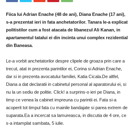
Fiica lui Adrian Enache (48 de ani), Diana Enache (17 ani),
s-a prezentat ieri in fata anchetatorilor. Tanara le-a explicat
politistilor cum a fost atacata de libanezul Ali Kanan, in
apartamentul tatalui ei din incinta unui complex rezidential
din Baneasa.
Le-a vorbit anchetatorilor despre clipele de groaza prin care a
trecut, atat in prezenta parintilor ei, Corina si Adrian Enache,
dar si in prezenta avocatului familiei, Katia Cicala.De altfel,
Diana a dat declaratii in cabinetul personal al aparatorului ei, si
nu la un sediu de politie. Click! a surprins-o ieri pe Diana, in
timp ce venea la cabinet impreuna cu parintii ei. Fata si-a
acoperit tot timpul fata cu mainile bandajate si parea extrem de
suparata.Ea a incercat sa lamureasca, in discutia de 4 ore, ce
s-a in­tamplat sambata, 5 iulie.