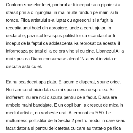
Con­form spuselor fetei, porta­rul ar fi inceput sa o pipaie si a
sfarsit prin a o injunghia, in mai multe randuri pe maini si la
torace. Fiica artistului s-a luptat cu agresorul si a fugit la
receptia unui hotel din apropiere, unde a cerut ajutor. In
declaratie, paznicul le-a spus politistilor ca scandalul ar fi
inceput de la faptul ca adolescenta i-a reprosat ca acesta il
informeaza pe tatal ei la ce ora vine si cu cine. Libanezul Ali a
mai spus ca Diana consumase alcool.”N-a avut in viata ei
discutia asta cu el.
Ea nu bea decat apa plata. El acum e disperat, spune orice.
Nu i-am cerut niciodata ­sa-mi spuna ceva despre ea. Si
indiferent, nu are nici o scuza pentru ce a facut. Diana are
ambele maini bandajate. E un copil bun, a crescut de mica in
mediul artistic, nu vorbeste urat. A terminat cu 9.50. Le
multumesc politistilor de la Sectia 2 pentru modul in care si-au
facut datoria si pentru delicatetea cu care au tratat-o pe fiica