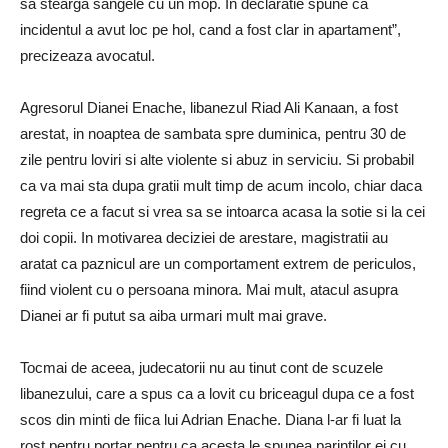
sa stearga sangele cu un mop. In declaratie spune ca
incidentul a avut loc pe hol, cand a fost clar in apartament”,
precizeaza avocatul.
Agresorul Dianei Enache, libanezul Riad Ali Kanaan, a fost
arestat, in noaptea de sambata spre duminica, pentru 30 de
zile pentru loviri si alte violente si abuz in serviciu. Si probabil
ca va mai sta dupa gratii mult timp de acum incolo, chiar daca
regreta ce a facut si vrea sa se intoarca acasa la sotie si la cei
doi copii. In motivarea deciziei de arestare, magistratii au
aratat ca paznicul are un comportament extrem de periculos,
fiind violent cu o persoana minora. Mai mult, atacul asupra
Dianei ar fi putut sa aiba urmari mult mai grave.
Tocmai de aceea, judecatorii nu au tinut cont de scuzele
libanezului, care a spus ca a lovit cu briceagul dupa ce a fost
scos din minti de fiica lui Adrian Enache. Diana l-ar fi luat la
rost pentru portar pentru ca acesta le spunea parintilor ei cu