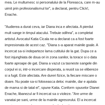
mea. Le multumesc si personalului de la Floreasca, care m-au
uimit prin profesionalismul lor”, a declarat, pentru Click!,
Enache.
”Audierea a durat ceva, iar Diana inca e afectata. A pierdut
mult sange in timpul atacului. Trebuie odihna”, a completat
artistul. Avocatul Katia Cicala ne-a declarat ca a fost foarte
impresionata de acest caz. ”Diana s-a aparat mainile goale. A
incercat ­sa-si indeparteze lama cutitului de la gat. Dupa ce a
fost injunghiata de doua ori in zona sanilor, la torace si o data
foarte aproape de gat. Diana a vazut ca tasneste sangele din
corpul ei si, intr-o incercare disperata, a reusit sa se elibereze
si a fugit. Este afectata. Are dureri fizice, la fiecare miscare o
doare. Nu poate ­sa-si foloseasca deloc mainile, dar e ajutata
de mama si de tatal ei”, spune Katia. Conform spuselor Dianei
Enache, libanezul ar fi incercat sa o violeze. ”Are urme de
vanatai pe sani, urme de la mainile agresorului. El a incercat