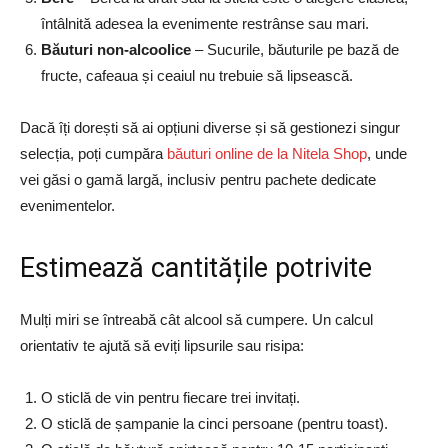
întâlnită adesea la evenimente restrânse sau mari.
Băuturi non-alcoolice
– Sucurile, băuturile pe bază de
fructe, cafeaua și ceaiul nu trebuie să lipsească.
Dacă îți dorești să ai opțiuni diverse și să gestionezi singur
selecția, poți cumpăra
băuturi online de la Nitela Shop
, unde
vei găsi o gamă largă, inclusiv pentru pachete dedicate
evenimentelor.
Estimează cantitățile potrivite
Mulți miri se întreabă cât alcool să cumpere. Un calcul
orientativ te ajută să eviți lipsurile sau risipa:
O sticlă de vin pentru fiecare trei invitați.
O sticlă de șampanie la cinci persoane (pentru toast).