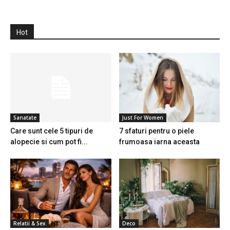
Hot
Sanatate
Just For Women
Care sunt cele 5 tipuri de
7 sfaturi pentru o piele
alopecie si cum pot fi...
frumoasa iarna aceasta
Relatii & Sex
Deco