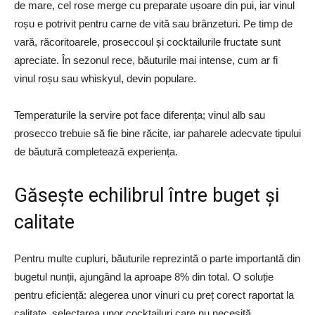
de mare, cel rose merge cu preparate ușoare din pui, iar vinul
roșu e potrivit pentru carne de vită sau brânzeturi. Pe timp de
vară, răcoritoarele, proseccoul și cocktailurile fructate sunt
apreciate. În sezonul rece, băuturile mai intense, cum ar fi
vinul roșu sau whiskyul, devin populare.
Temperaturile la servire pot face diferența; vinul alb sau
prosecco trebuie să fie bine răcite, iar paharele adecvate tipului
de băutură completează experiența.
Găsește echilibrul între buget și
calitate
Pentru multe cupluri, băuturile reprezintă o parte importantă din
bugetul nunții, ajungând la aproape 8% din total. O soluție
pentru eficiență: alegerea unor vinuri cu preț corect raportat la
calitate, selectarea unor cocktailuri care nu necesită