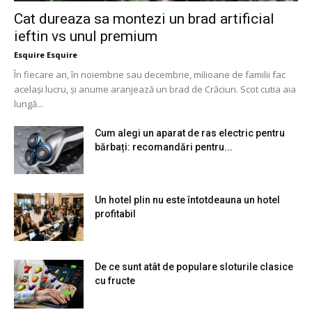
Cat dureaza sa montezi un brad artificial
ieftin vs unul premium
Esquire Esquire
În fiecare an, în noiembrie sau decembrie, milioane de familii fac
același lucru, și anume aranjează un brad de Crăciun. Scot cutia aia
lungă...
Cum alegi un aparat de ras electric pentru
bărbați: recomandări pentru...
Un hotel plin nu este întotdeauna un hotel
profitabil
De ce sunt atât de populare sloturile clasice
cu fructe