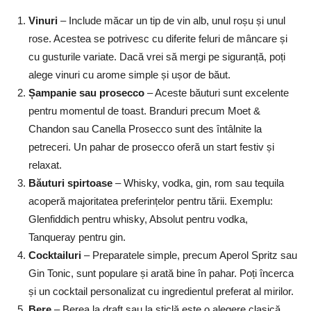
Vinuri
– Include măcar un tip de vin alb, unul roșu și unul
rose. Acestea se potrivesc cu diferite feluri de mâncare și
cu gusturile variate. Dacă vrei să mergi pe siguranță, poți
alege vinuri cu arome simple și ușor de băut.
Șampanie sau prosecco
– Aceste băuturi sunt excelente
pentru momentul de toast. Branduri precum Moet &
Chandon sau Canella Prosecco sunt des întâlnite la
petreceri. Un pahar de prosecco oferă un start festiv și
relaxat.
Băuturi spirtoase
– Whisky, vodka, gin, rom sau tequila
acoperă majoritatea preferințelor pentru tării. Exemplu:
Glenfiddich pentru whisky, Absolut pentru vodka,
Tanqueray pentru gin.
Cocktailuri
– Preparatele simple, precum Aperol Spritz sau
Gin Tonic, sunt populare și arată bine în pahar. Poți încerca
și un cocktail personalizat cu ingredientul preferat al mirilor.
Bere
– Berea la draft sau la sticlă este o alegere clasică,