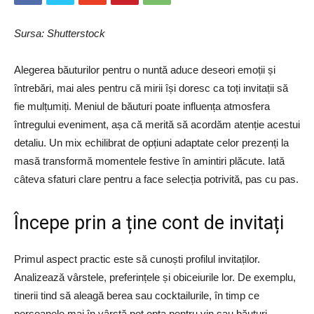
Sursa: Shutterstock
Alegerea băuturilor pentru o nuntă aduce deseori emoții și
întrebări, mai ales pentru că mirii își doresc ca toți invitații să
fie mulțumiți. Meniul de băuturi poate influența atmosfera
întregului eveniment, așa că merită să acordăm atenție acestui
detaliu. Un mix echilibrat de opțiuni adaptate celor prezenți la
masă transformă momentele festive în amintiri plăcute. Iată
câteva sfaturi clare pentru a face selecția potrivită, pas cu pas.
Începe prin a ține cont de invitați
Primul aspect practic este să cunoști profilul invitaților.
Analizează vârstele, preferințele și obiceiurile lor. De exemplu,
tinerii tind să aleagă berea sau cocktailurile, în timp ce
persoanele mai în vârstă pot opta pentru vin sau băuturi