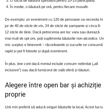
O sticlă de băutură spirtoasă pentru 10-15 participanți.
În medie, o băutură pe oră, pentru fiecare musafir.
De exemplu: un eveniment cu 120 de persoane va necesita în
jur de 40 de sticle de vin, 24 de sticle de șampanie și circa 8-
12 sticle de tărie. Dacă petrecerea are loc vara sau durează
mai mult de opt ore, poți suplimenta băuturile non-alcoolice. Un
mic surplus e binevenit – răcoritoarele și sucurile se consumă
rapid și pot fi folosite și după eveniment.
În plus, ține cont dacă meniul include consum nelimitat („all
inclusive”) sau dacă furnizorul de sală oferă și băuturi.
Alegere între open bar și achiziție
proprie
Unii miri preferă să aducă singuri băuturile la local. Acest lucru