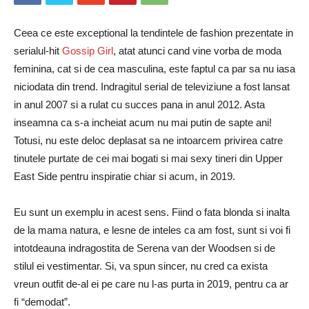
Ceea ce este exceptional la tendintele de fashion prezentate in
serialul-hit
Gossip Girl
, atat atunci cand vine vorba de moda
feminina, cat si de cea masculina, este faptul ca par sa nu iasa
niciodata din trend. Indragitul serial de televiziune a fost lansat
in anul 2007 si a rulat cu succes pana in anul 2012. Asta
inseamna ca s-a incheiat acum nu mai putin de sapte ani!
Totusi, nu este deloc deplasat sa ne intoarcem privirea catre
tinutele purtate de cei mai bogati si mai sexy tineri din Upper
East Side pentru inspiratie chiar si acum, in 2019.
Eu sunt un exemplu in acest sens. Fiind o fata blonda si inalta
de la mama natura, e lesne de inteles ca am fost, sunt si voi fi
intotdeauna indragostita de Serena van der Woodsen si de
stilul ei vestimentar. Si, va spun sincer, nu cred ca exista
vreun outfit de-al ei pe care nu l-as purta in 2019, pentru ca ar
fi “demodat”.