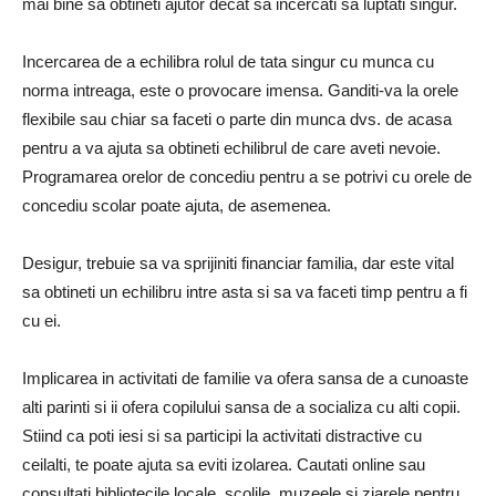
mai bine sa obtineti ajutor decat sa incercati sa luptati singur.
Incercarea de a echilibra rolul de tata singur cu munca cu
norma intreaga, este o provocare imensa. Ganditi-va la orele
flexibile sau chiar sa faceti o parte din munca dvs. de acasa
pentru a va ajuta sa obtineti echilibrul de care aveti nevoie.
Programarea orelor de concediu pentru a se potrivi cu orele de
concediu scolar poate ajuta, de asemenea.
Desigur, trebuie sa va sprijiniti financiar familia, dar este vital
sa obtineti un echilibru intre asta si sa va faceti timp pentru a fi
cu ei.
Implicarea in activitati de familie va ofera sansa de a cunoaste
alti parinti si ii ofera copilului sansa de a socializa cu alti copii.
Stiind ca poti iesi si sa participi la activitati distractive cu
ceilalti, te poate ajuta sa eviti izolarea. Cautati online sau
consultati bibliotecile locale, scolile, muzeele si ziarele pentru