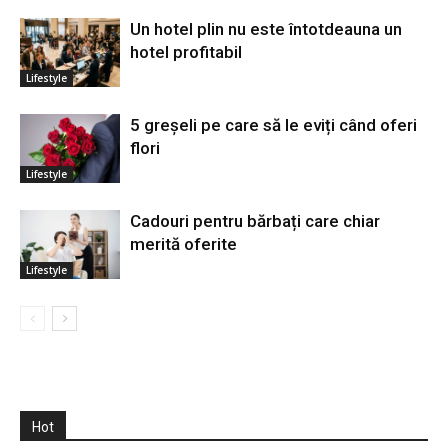
Un hotel plin nu este întotdeauna un
hotel profitabil
Lifestyle
5 greșeli pe care să le eviți când oferi
flori
Lifestyle
Cadouri pentru bărbați care chiar
merită oferite
Lifestyle
Hot