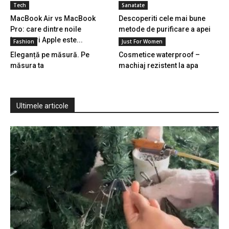
Tech
Sanatate
MacBook Air vs MacBook
Descoperiti cele mai bune
Pro: care dintre noile
metode de purificare a apei
laptopuri Apple este...
Fashion
Just For Women
Eleganță pe măsură. Pe
Cosmetice waterproof –
măsura ta
machiaj rezistent la apa
Ultimele articole