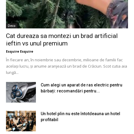
Deco
Cat dureaza sa montezi un brad artificial
ieftin vs unul premium
Esquire Esquire
În fiecare an, în noiembrie sau decembrie, milioane de familii fac
același lucru, și anume aranjează un brad de Crăciun. Scot cutia aia
lungă...
Cum alegi un aparat de ras electric pentru
bărbați: recomandări pentru...
Un hotel plin nu este întotdeauna un hotel
profitabil