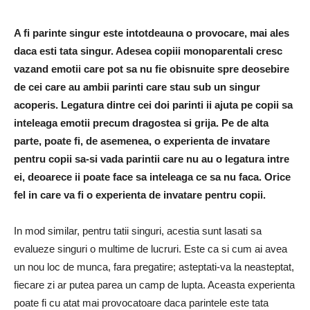
A fi parinte singur este intotdeauna o provocare, mai ales
daca esti tata singur. Adesea copiii monoparentali cresc
vazand emotii care pot sa nu fie obisnuite spre deosebire
de cei care au ambii parinti care stau sub un singur
acoperis. Legatura dintre cei doi parinti ii ajuta pe copii sa
inteleaga emotii precum dragostea si grija. Pe de alta
parte, poate fi, de asemenea, o experienta de invatare
pentru copii sa-si vada parintii care nu au o legatura intre
ei, deoarece ii poate face sa inteleaga ce sa nu faca. Orice
fel in care va fi o experienta de invatare pentru copii.
In mod similar, pentru tatii singuri, acestia sunt lasati sa
evalueze singuri o multime de lucruri. Este ca si cum ai avea
un nou loc de munca, fara pregatire; asteptati-va la neasteptat,
fiecare zi ar putea parea un camp de lupta. Aceasta experienta
poate fi cu atat mai provocatoare daca parintele este tata