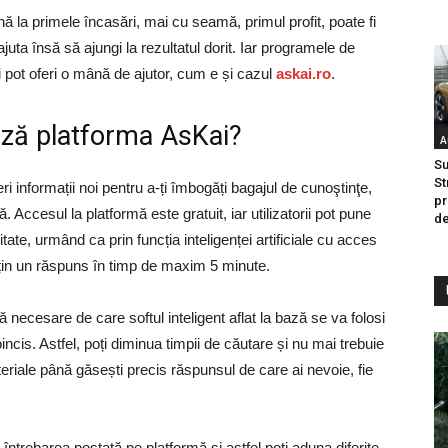
ă la primele încasări, mai cu seamă, primul profit, poate fi
uta însă să ajungi la rezultatul dorit. Iar programele de
 îți pot oferi o mână de ajutor, cum e și cazul
askai.ro
.
ază platforma AsKai?
A
Su
St
 informații noi pentru a-ți îmbogăți bagajul de cunoştinţe,
pr
 Accesul la platformă este gratuit, iar utilizatorii pot pune
de
ivitate, urmând ca prin funcția inteligenței artificiale cu acces
țin un răspuns în timp de maxim 5 minute.
ă necesare de care softul inteligent aflat la bază se va folosi
incis. Astfel, poți diminua timpii de căutare și nu mai trebuie
teriale până găsești precis răspunsul de care ai nevoie, fie
a întrebarea postată pe platformă și astfel poți aduna diferite