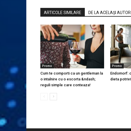
ARTICOLE SIMILARE
DE LA ACELAȘI AUTOR
Promo
Promo
Cum te comporti ca un gentleman la
Endomorf: ce
o intalnire cu o escorta &ndash;
dieta potriv
reguli simple care conteaza!