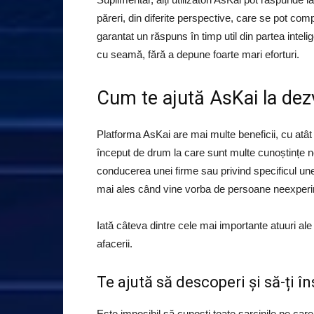
păreri, din diferite perspective, care se pot comp
garantat un răspuns în timp util din partea intelig
cu seamă, fără a depune foarte mari eforturi.
Cum te ajută AsKai la dezv
Platforma AsKai are mai multe beneficii, cu atât
început de drum la care sunt multe cunoștințe noi
conducerea unei firme sau privind specificul une
mai ales când vine vorba de persoane neexperim
Iată câteva dintre cele mai importante atuuri ale p
afacerii.
Te ajută să descoperi și să-ți î
Este imposibil să cunoști toate sarcinile pe care