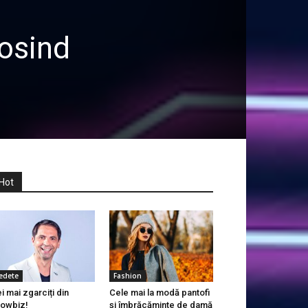
osind
Hot
edete
Fashion
i mai zgarciți din
Cele mai la modă pantofi
owbiz!
și îmbrăcăminte de damă