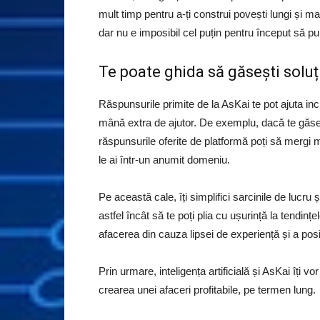
mult timp pentru a-ți construi povești lungi și 
dar nu e imposibil cel puțin pentru început să pui
Te poate ghida să găsești soluț
Răspunsurile primite de la AsKai te pot ajuta incl
mână extra de ajutor. De exemplu, dacă te găseșt
răspunsurile oferite de platformă poți să mergi 
le ai într-un anumit domeniu.
Pe această cale, îți simplifici sarcinile de lucru 
astfel încât să te poți plia cu ușurință la tendințe
afacerea din cauza lipsei de experiență și a posib
Prin urmare, inteligența artificială și AsKai îți vor
crearea unei afaceri profitabile, pe termen lung.