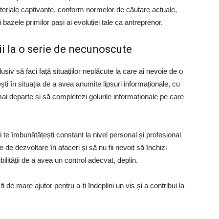
materiale captivante, conform normelor de căutare actuale,
 bazele primilor pași ai evoluției tale ca antreprenor.
ii la o serie de necunoscute
usiv să faci față situațiilor neplăcute la care ai nevoie de o
i în situația de a avea anumite lipsuri informaționale, cu
mai departe și să completezi golurile informaționale pe care
și te îmbunătățești constant la nivel personal și profesional
le de dezvoltare în afaceri și să nu fii nevoit să închizi
ilității de a avea un control adecvat, deplin.
 fi de mare ajutor pentru a-ți îndeplini un vis și a contribui la