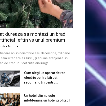
eco
at dureaza sa montezi un brad
rtificial ieftin vs unul premium
quire Esquire
 fiecare an, în noiembrie sau decembrie, milioane
 familii fac același lucru, și anume aranjează un
ad de Crăciun. Scot cutia aia lungă...
Cum alegi un aparat de ras
electric pentru bărbați:
recomandări pentru...
Un hotel plin nu este
întotdeauna un hotel profitabil