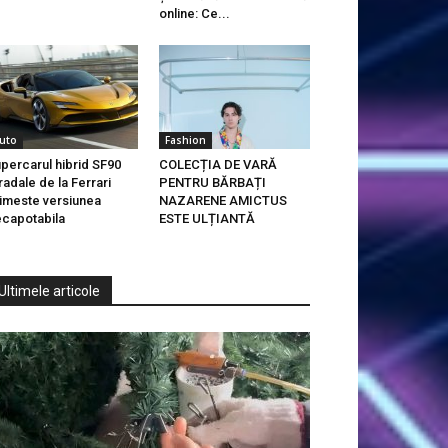
online: Ce...
uto
Fashion
percarul hibrid SF90
COLECȚIA DE VARĂ
radale de la Ferrari
PENTRU BĂRBAȚI
imeste versiunea
NAZARENE AMICTUS
capotabila
ESTE ULȚIANTĂ
Ultimele articole