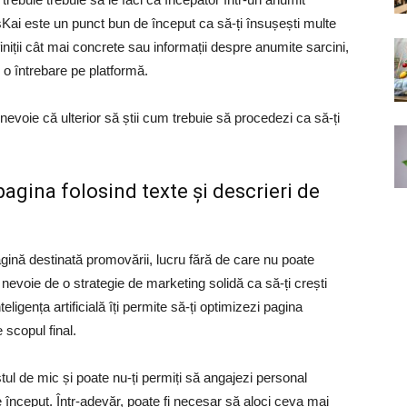
Kai este un punct bun de început ca să-ți însușești multe
finiții cât mai concrete sau informații despre anumite sarcini,
 o întrebare pe platformă.
i nevoie că ulterior să știi cum trebuie să procedezi ca să-ți
pagina folosind texte și descrieri de
gină destinată promovării, lucru fără de care nu poate
nevoie de o strategie de marketing solidă ca să-ți crești
Inteligența artificială îți permite să-ți optimizezi pagina
 scopul final.
estul de mic și poate nu-ți permiți să angajezi personal
 de început. Într-adevăr, poate fi necesar să aloci ceva mai