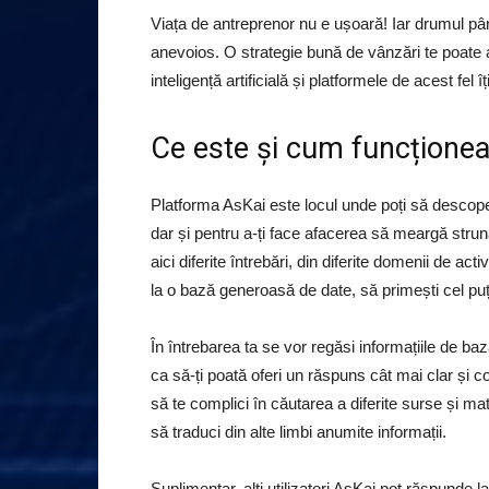
Viața de antreprenor nu e ușoară! Iar drumul pân
anevoios. O strategie bună de vânzări te poate aj
inteligență artificială și platformele de acest fel
Ce este și cum funcțione
Platforma AsKai este locul unde poți să descoperi
dar și pentru a-ți face afacerea să meargă strună.
aici diferite întrebări, din diferite domenii de act
la o bază generoasă de date, să primești cel pu
În întrebarea ta se vor regăsi informațiile de baz
ca să-ți poată oferi un răspuns cât mai clar și co
să te complici în căutarea a diferite surse și ma
să traduci din alte limbi anumite informații.
Suplimentar, alți utilizatori AsKai pot răspunde l