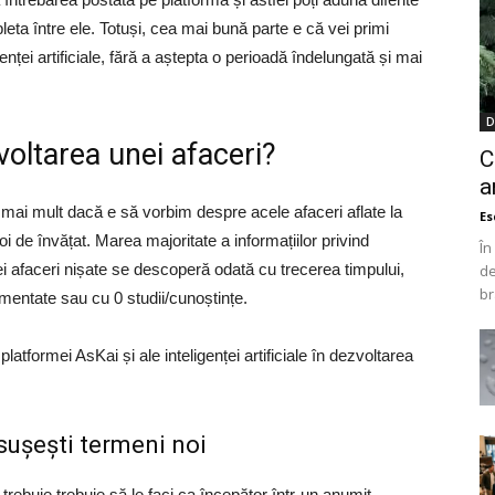
leta între ele. Totuși, cea mai bună parte e că vei primi
enței artificiale, fără a aștepta o perioadă îndelungată și mai
D
oltarea unei afaceri?
C
a
 mai mult dacă e să vorbim despre acele afaceri aflate la
Es
 de învățat. Marea majoritate a informațiilor privind
În
i afaceri nișate se descoperă odată cu trecerea timpului,
de
br
entate sau cu 0 studii/cunoștințe.
latformei AsKai și ale inteligenței artificiale în dezvoltarea
nsușești termeni no
i
 trebuie trebuie să le faci ca începător într-un anumit