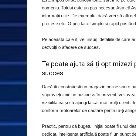
domeniu. Totuși este un pas necesar. Așa că As
informații utile. De exemplu, dacă vrei să afli de
procese etc. O poți face simplu și rapid postând
Pe această cale îți vei însuși detaliile de care a
dezvolți o afacere de succes.
Te poate ajuta să-ți optimizezi 
succes
Dacă îți construiești un magazin online sau o pa
supraviețui niciun business în prezent, vei avea 
vizibilitatea și să ajungi la cât mai mulți clienți. 
conform motoarelor de căutare pentru a-ți atinge
Practic, pentru că bugetul inițial poate fi unul d
dedicat, inteligența artificială poate fi un punct